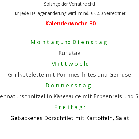
Solange der Vorrat reicht!
Für jede Beilagenänderung wird mind. € 0,50 verrechnet.
Kalenderwoche 30
M o n t a g und D i e n s t a g
Ruhetag
M i t t w o c h:
Grillkotelette mit Pommes frites und Gemüse
D o n n e r s t a g :
ennaturschnitzel in Käsesauce mit Erbsenreis und S
F r e i t a g :
Gebackenes Dorschfilet mit Kartoffeln, Salat